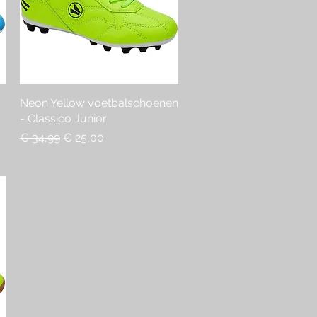
Neon Yellow voetbalschoenen
Snel overzicht
- Classico Junior
Normale prijs
Verkoopprijs
€ 34,99
€ 25,00