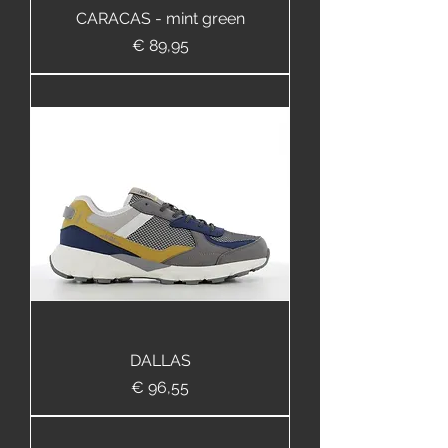
CARACAS - mint green
Prijs
€ 89,95
DALLAS
Prijs
€ 96,55