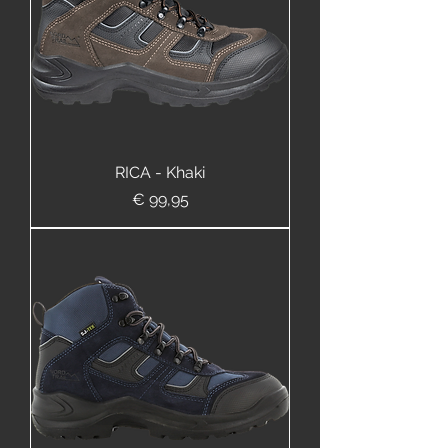
RICA - Khaki
Prijs
€ 99,95