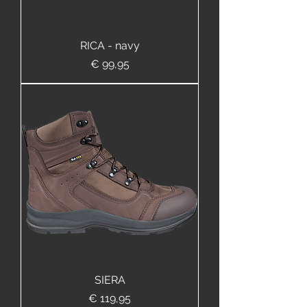
RICA - navy
Prijs
€ 99,95
SIERA
Prijs
€ 119,95