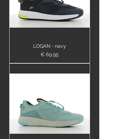
LOGAN - navy
Prijs
€ 69,95