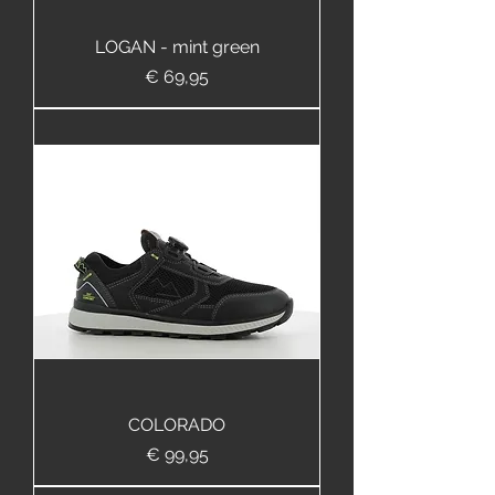
LOGAN - mint green
Prijs
€ 69,95
COLORADO
Prijs
€ 99,95