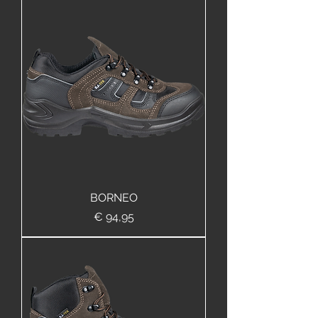
BORNEO
Prijs
€ 94,95