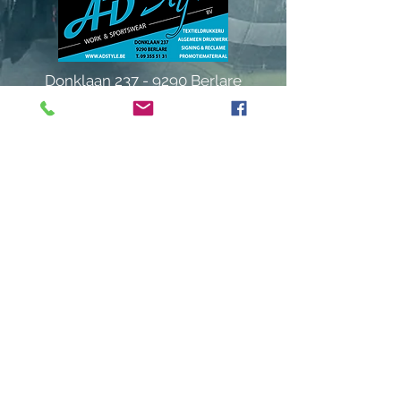
Donklaan
237 - 9290
Berlare
info@adstyle.be
09 355 51 31
BTW BE 0542.340.658
Openingsuren
maandag : van 14.00 tot 17.30
dinsdag : 9.00 tot 12.00 en van 14.00
tot 17.30 woensdag :
van 14.00 tot 17.30
do. en vrij. :
9.00 tot 12.00 en van 14.00
tot 17.30
Gesloten
op zaterdag, zondag en feestdagen
verlof: van 13/07 tem 24/07