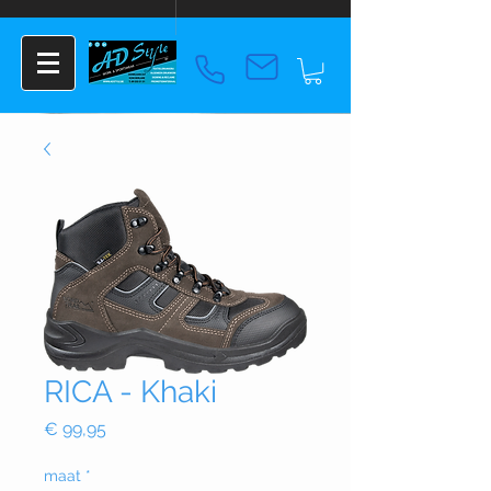
RICA - Khaki
Prijs
€ 99,95
maat
*