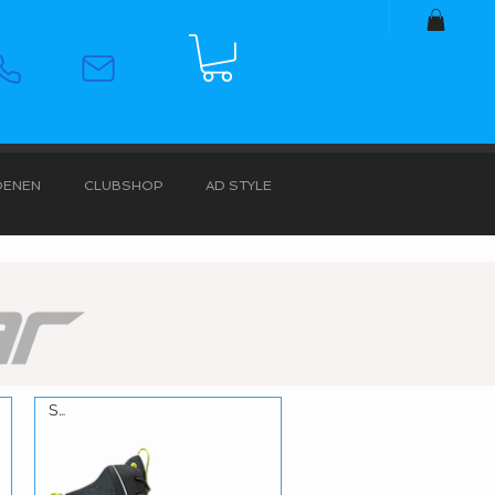
OENEN
CLUBSHOP
AD STYLE
S3L