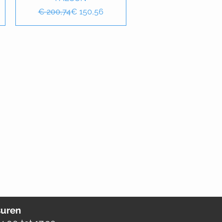
Normale prijs
Verkoopprijs
€ 200,74
€ 150,56
uren