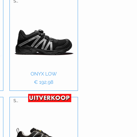
S3
Snel overzicht
ONYX LOW
Prijs
€ 192,98
S1