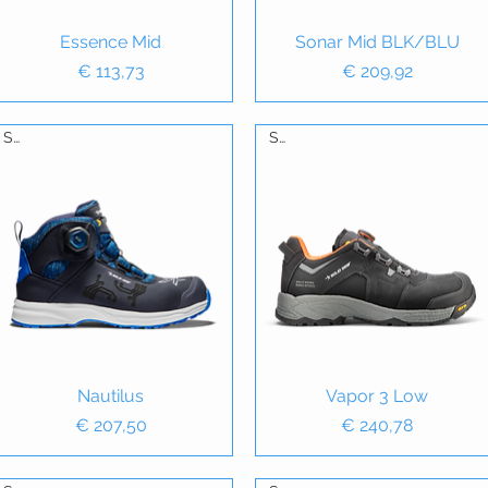
Essence Mid
Snel overzicht
Sonar Mid BLK/BLU
Snel overzicht
Prijs
Prijs
€ 113,73
€ 209,92
S3
S3S
Snel overzicht
Nautilus
Vapor 3 Low
Snel overzicht
Prijs
Prijs
€ 207,50
€ 240,78