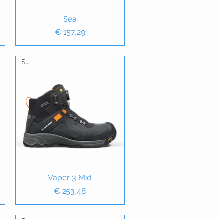
Snel overzicht
Sea
Prijs
€ 157,29
S3S
Snel overzicht
Vapor 3 Mid
Prijs
€ 253,48