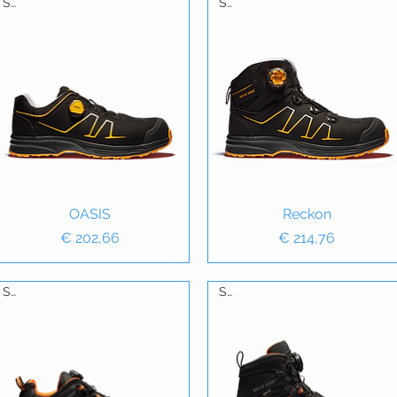
S3
S3
Snel overzicht
OASIS
Snel overzicht
Reckon
Prijs
Prijs
€ 202,66
€ 214,76
S3
S3