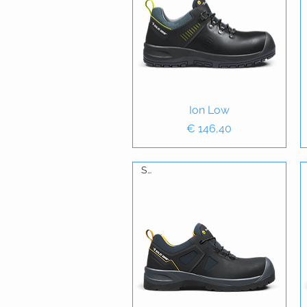
Snel overzicht
Ion Low
Prijs
€ 146,40
S3L