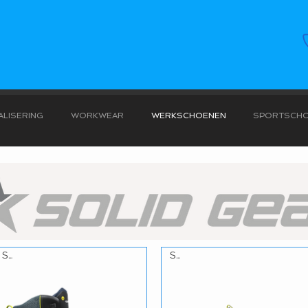
LISERING
WORKWEAR
WERKSCHOENEN
SPORTSCH
S3L
S3L