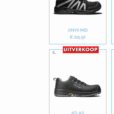
Snel overzicht
ONYX MID
Prijs
€ 215,97
S3
Snel overzicht
ATLAS