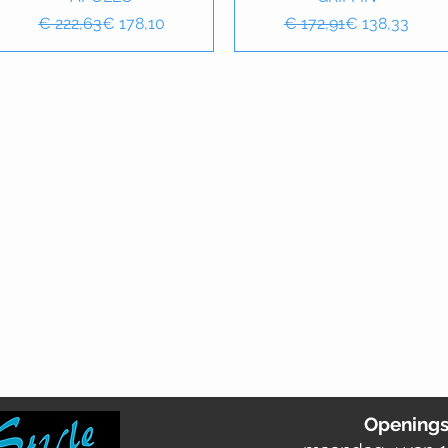
Normale prijs
Verkoopprijs
Normale prijs
Verkoopprijs
€ 222,63
€ 178,10
€ 172,91
€ 138,33
Openings