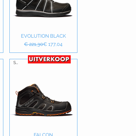
EVOLUTION BLACK
Snel overzicht
Normale prijs
Verkoopprijs
€ 221,30
€ 177,04
S3
Snel overzicht
FALCON