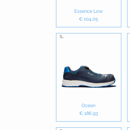
Essence Low
Snel overzicht
Prijs
€ 104,05
S1P
Snel overzicht
Ocean
Prijs
€ 186,93