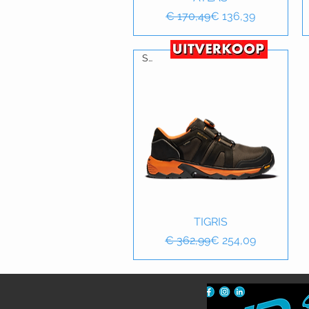
Normale prijs
Verkoopprijs
€ 170,49
€ 136,39
S3
Snel overzicht
TIGRIS
Normale prijs
Verkoopprijs
€ 362,99
€ 254,09