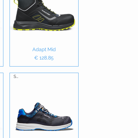
Snel overzicht
Adapt Mid
Prijs
€ 128,85
S3