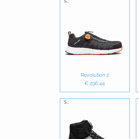
S3
Snel overzicht
Revolution 2
Prijs
€ 296,44
S3