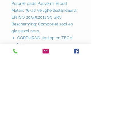
Poron® pads Pasvorm: Breed
Maten: 36-48 Veiligheidsstandaard:
EN ISO 20345:2011 S3, SRC
Bescherming: Composiet zool en
glasvezel neus.
CORDURA® ripstop en TECH
leer
Vibram® TPU buitenzool
Donklaan
237 - 9290
Berlare
info@adstyle.be
09 355 51 31
BTW BE 0542.340.658