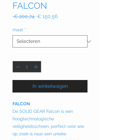
FALCON
Normale
Verkoopprijs
 € 200,74 
€ 150,56
prijs
maat
*
Aantal
*
In winkelwagen
FALCON
De SOLID GEAR Falcon is een
hoogtechnologische
veiligheidsschoen, perfect voor wie
op zoek is naar een unieke