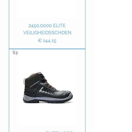
2450.0000 ELITE
VEILIGHEIDSSCHOEN
Prijs
€ 144,15
S3