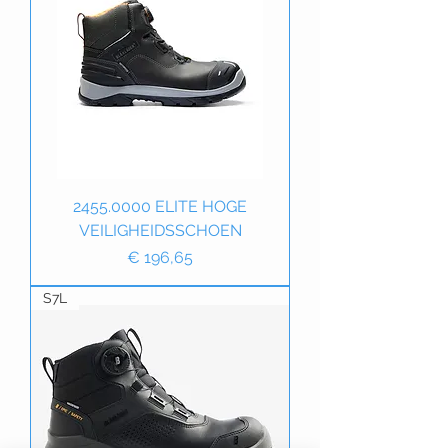
2455.0000 ELITE HOGE
VEILIGHEIDSSCHOEN
Prijs
€ 196,65
S7L