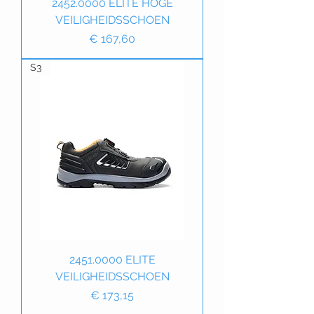
2452.0000 ELITE HOGE
VEILIGHEIDSSCHOEN
Prijs
€ 167,60
S3
2451.0000 ELITE
VEILIGHEIDSSCHOEN
Prijs
€ 173,15