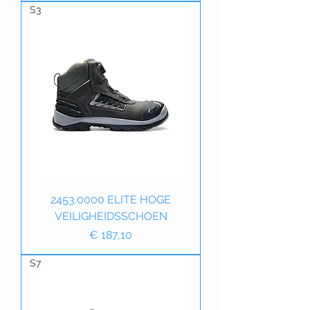
S3
2453.0000 ELITE HOGE
VEILIGHEIDSSCHOEN
Prijs
€ 187,10
S7