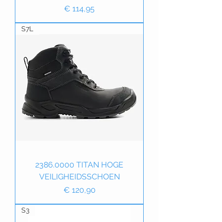
Prijs
€ 114,95
S7L
2386.0000 TITAN HOGE
VEILIGHEIDSSCHOEN
Prijs
€ 120,90
S3