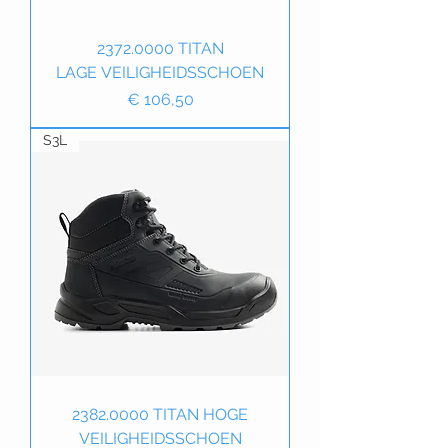
2372.0000 TITAN
LAGE VEILIGHEIDSSCHOEN
Prijs
€ 106,50
S3L
2382.0000 TITAN HOGE
VEILIGHEIDSSCHOEN