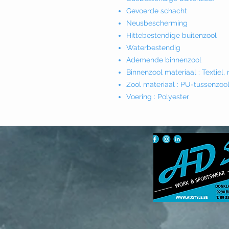
Gevoerde schacht
Neusbescherming
Hittebestendige buitenzool
Waterbestendig
Ademende binnenzool
Binnenzool materiaal : Textiel
Zool materiaal : PU-tussenzool,
Voering : Polyester