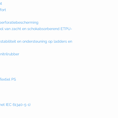
nt
fort
iperforatiebescherming
ool van zacht en schokabsorberend ETPU-
stabiliteit en ondersteuning op ladders en
nitrilrubber
extiel PS
et IEC 61340-5-1)