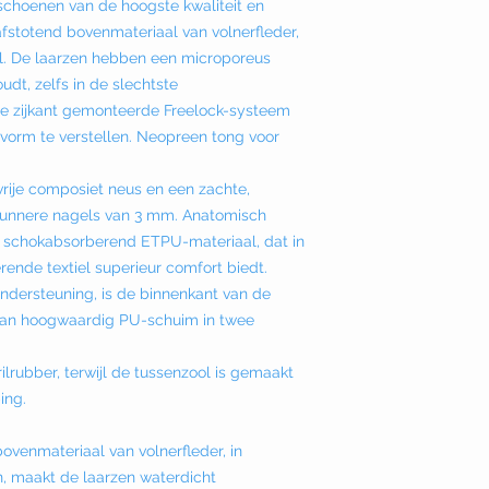
schoenen van de hoogste kwaliteit en
stotend bovenmateriaal van volnerfleder,
el. De laarzen hebben een microporeus
dt, zelfs in de slechtste
e zijkant gemonteerde Freelock-systeem
vorm te verstellen. Neopreen tong voor
ije composiet neus en een zachte,
r dunnere nagels van 3 mm. Anatomisch
n schokabsorberend ETPU-materiaal, dat in
ende textiel superieur comfort biedt.
dersteuning, is de binnenkant van de
van hoogwaardig PU-schuim in twee
ilrubber, terwijl de tussenzool is gemaakt
ing.
venmateriaal van volnerfleder, in
 maakt de laarzen waterdicht