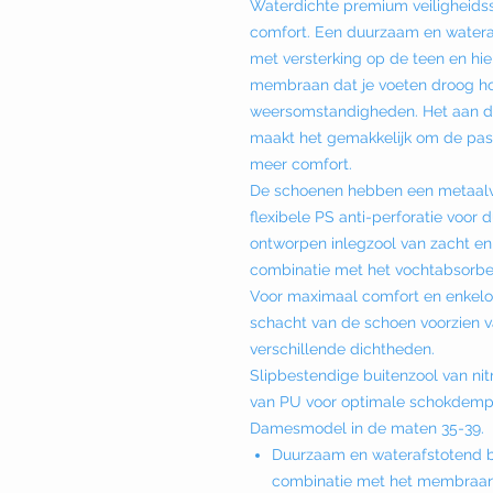
Waterdichte premium veiligheids
comfort. Een duurzaam en wateraf
met versterking op de teen en hi
membraan dat je voeten droog hou
weersomstandigheden. Het aan d
maakt het gemakkelijk om de pas
meer comfort.
De schoenen hebben een metaalvr
flexibele PS anti-perforatie voo
ontworpen inlegzool van zacht e
combinatie met het vochtabsorber
Voor maximaal comfort en enkelon
schacht van de schoen voorzien 
verschillende dichtheden.
Slipbestendige buitenzool van nitr
van PU voor optimale schokdemp
Damesmodel in de maten 35-39.
Duurzaam en waterafstotend bo
combinatie met het membraan,