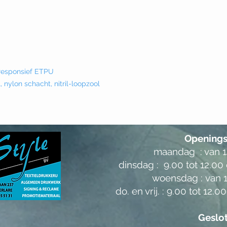
, responsief ETPU
 nylon schacht, nitril-loopzool
Openings
maandag : van 14
dinsdag : 9.00 tot 12.00 
woensdag :
van 1
do. en vrij. :
9.00 tot 12.00
Geslo