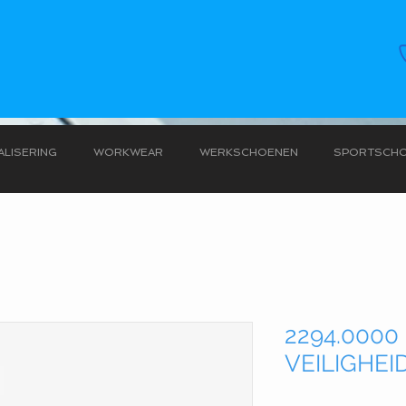
LISERING
WORKWEAR
WERKSCHOENEN
SPORTSCH
2294.0000
VEILIGHE