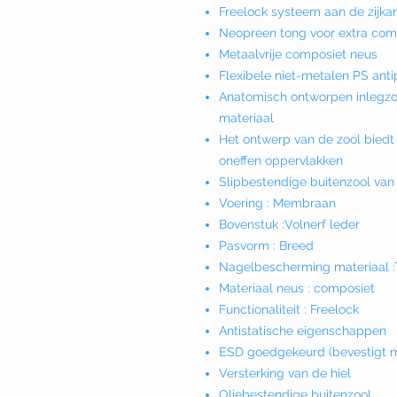
Freelock systeem aan de zijka
Neopreen tong voor extra com
Metaalvrije composiet neus
Flexibele niet-metalen PS ant
Anatomisch ontworpen inlegz
materiaal
Het ontwerp van de zool biedt 
oneffen oppervlakken
Slipbestendige buitenzool van 
Voering : Membraan
Bovenstuk :Volnerf leder
Pasvorm : Breed
Nagelbescherming materiaal :T
Materiaal neus : composiet
Functionaliteit : Freelock
Antistatische eigenschappen
ESD goedgekeurd (bevestigt m
Versterking van de hiel
Oliebestendige buitenzool