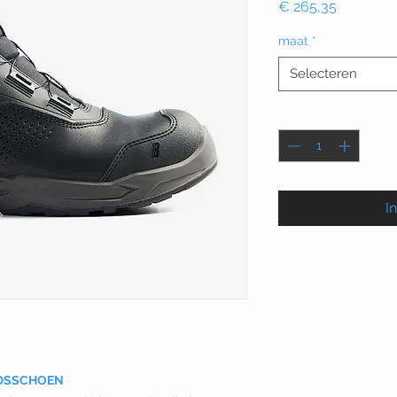
Prijs
€ 265,35
maat
*
Selecteren
Aantal
*
I
EIDSSCHOEN