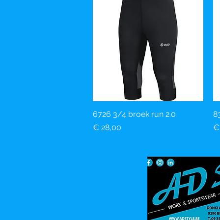
6726 3/4 broek run 2.0
Snel overzicht
8
Prijs
Pr
€ 28,00
€