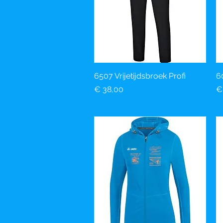
6507 Vrijetijdsbroek Profi
Snel overzicht
6
Prijs
Pr
€ 38,00
€