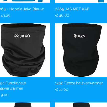
765 - Hoodie Jako Blauw
Snel overzicht
6865 JAS MET KAP
Snel overzicht
ijs
Prijs
 43,25
€ 46,60
294 Functionele
Snel overzicht
1292 Fleece halsverwarmer
Snel overzicht
alsverwarmer
Prijs
€ 12,00
ijs
 9,00