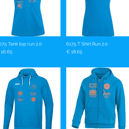
075 Tank top run 2.0
Snel overzicht
6175 T Shirt Run 2.0
Snel overzicht
ijs
Prijs
 16,65
€ 18,65