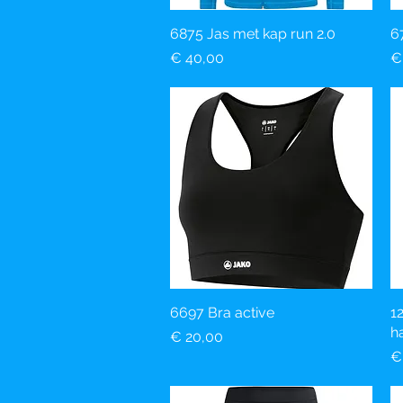
6875 Jas met kap run 2.0
Snel overzicht
6
Prijs
Pr
€ 40,00
€
6697 Bra active
Snel overzicht
1
h
Prijs
€ 20,00
Pr
€