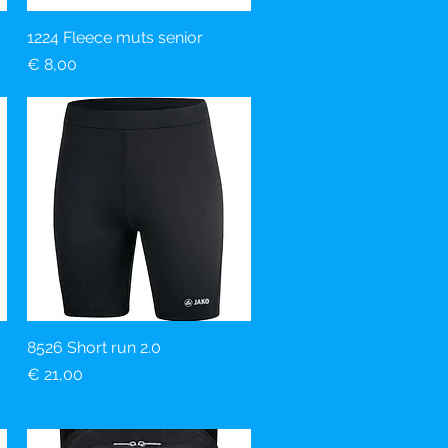
1224 Fleece muts senior
Snel overzicht
Prijs
€ 8,00
8526 Short run 2.0
Snel overzicht
Prijs
€ 21,00