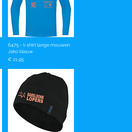
6475 - t-shirt lange mouwen
Snel overzicht
Jako blauw
Prijs
€ 21,95