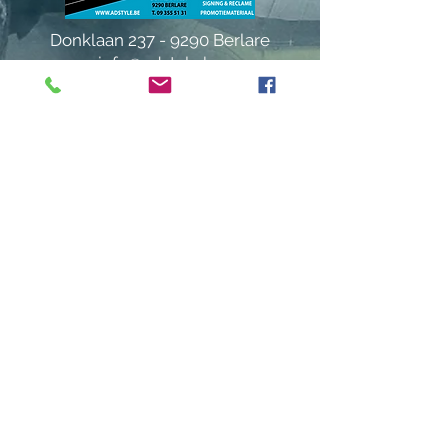
Donklaan
237 - 9290
Berlare
info@adstyle.be
09 355 51 31
BTW BE 0542.340.658
Openingsuren
maandag : van 14.00 tot 17.30
dinsdag : 9.00 tot 12.00 en van 14.00
tot 17.30 woensdag :
van 14.00 tot 17.30
do. en vrij. :
9.00 tot 12.00 en van 14.00
tot 17.30
Gesloten
op zaterdag, zondag en feestdagen
verlof: van 13/07 tem 24/07