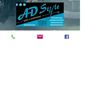
Donklaan
237 - 9290
Berlare
info@adstyle.be
09 355 51 31
BTW BE 0542.340.658
Openingsuren
maandag : van 14.00 tot 17.30
dinsdag : 9.00 tot 12.00 en van 14.00
tot 17.30 woensdag :
van 14.00 tot 17.30
do. en vrij. :
9.00 tot 12.00 en van 14.00
tot 17.30
Gesloten
op zaterdag, zondag en feestdagen
verlof: van 13/07 tem 24/07