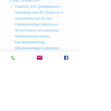
FUNCTIONALITEIT
Freelock, ESD goedgekeurd
(bevestigt met IEC 61340-5-1),
Versterking van de hiel,
Oliebestendige buitenzool,
Schachtrand van polyester,
Reflecterende details,
Neusbescherming,
Hittebestendige buitenzool,
Waterafstotend
BINNENZOOL MATERIAAL
Textiel, zacht PU.
ZOOL MATERIAAL
PU-tussenzool, nylon schacht,
nitril-loopzool
VOERING MATERIAAL
Polyester
SCHOENMAAT
35-48