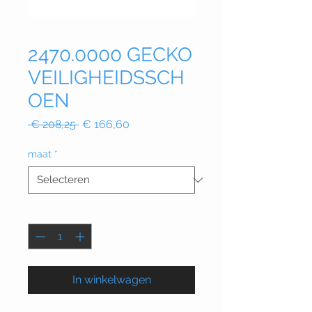
2470.0000 GECKO
VEILIGHEIDSSCH
OEN
Normale
Verkoopprijs
 € 208,25 
€ 166,60
prijs
maat
*
Aantal
*
In winkelwagen