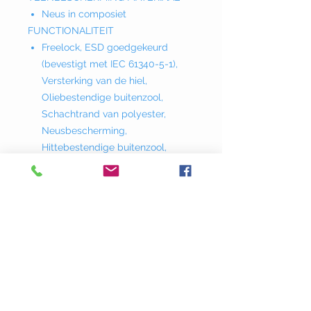
Neus in composiet
FUNCTIONALITEIT
Freelock, ESD goedgekeurd
(bevestigt met IEC 61340-5-1),
Versterking van de hiel,
Oliebestendige buitenzool,
Schachtrand van polyester,
Neusbescherming,
Hittebestendige buitenzool,
Waterafstotend
BINNENZOOL MATERIAAL
Textiel, zacht PU.
ZOOL MATERIAAL
PU-tussenzool, nylon schacht,
nitril-loopzool
VOERING MATERIAAL
Polyester
SCHOENMAAT