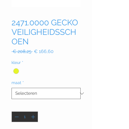
2471.0000 GECKO
VEILIGHEIDSSCH
OEN
Normale
Verkoopprijs
 € 208,25 
€ 166,60
prijs
kleur
*
maat
*
Aantal
*