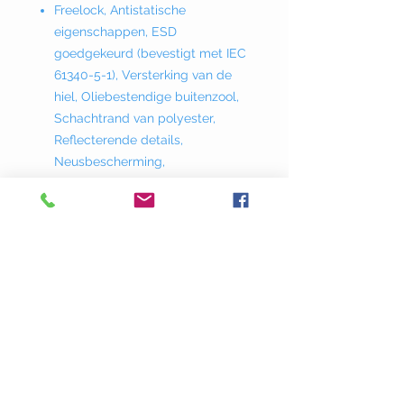
Freelock, Antistatische
eigenschappen, ESD
goedgekeurd (bevestigt met IEC
61340-5-1), Versterking van de
hiel, Oliebestendige buitenzool,
Schachtrand van polyester,
Reflecterende details,
Neusbescherming,
Waterafstotend
BINNENZOOL MATERIAAL
Textiel, zacht PU.
ZOOL MATERIAAL
PU-tussenzool, nylon schacht,
rubberen buitenzool
VOERING MATERIAAL
Polyester
SCHOENMAAT
35-48