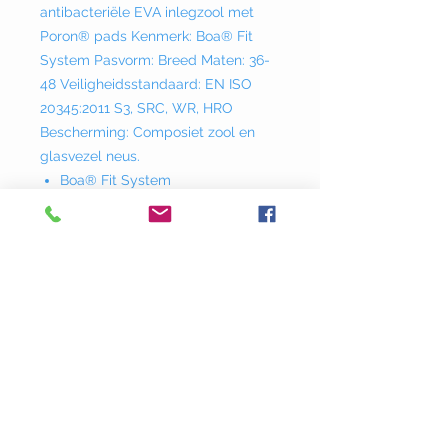
antibacteriële EVA inlegzool met
Poron® pads Kenmerk: Boa® Fit
System Pasvorm: Breed Maten: 36-
48 Veiligheidsstandaard: EN ISO
20345:2011 S3, SRC, WR, HRO
Bescherming: Composiet zool en
glasvezel neus.
Boa® Fit System
Vibram® rubberen buitenzool
GORE-TEX® membraan
Donklaan
237 - 9290
Berlare
info@adstyle.be
09 355 51 31