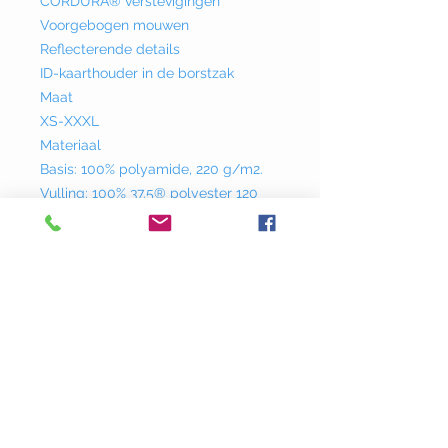
CORDURA® verstevigingen
Voorgebogen mouwen
Reflecterende details
ID-kaarthouder in de borstzak
Maat
XS-XXXL
Materiaal
Basis: 100% polyamide, 220 g/m2.
Vulling: 100% 37.5® polyester 120
g/m². Versterking: 100% polyamide
CORDURA®, 205 g/m²
Donklaan
237 - 9290
Berlare
info@adstyle.be