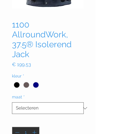
1100
AllroundWork,
37.5® Isolerend
Jack
Prijs
€ 199,53
kleur
*
maat
*
Aantal
*