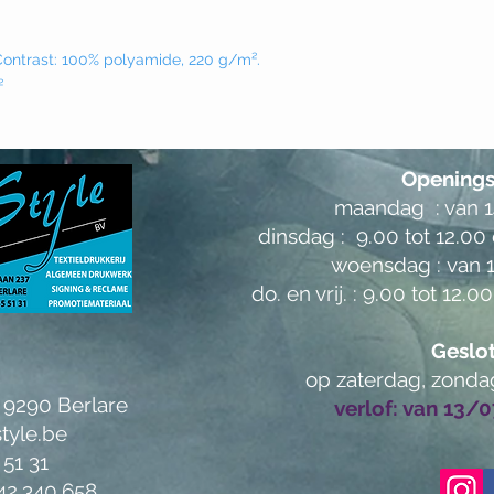
 Contrast: 100% polyamide, 220 g/m².
²
Openings
maandag : van 14
dinsdag : 9.00 tot 12.00 
woensdag :
van 1
do. en vrij. :
9.00 tot 12.00
Geslo
op zaterdag, zonda
 9290 Berlare
verlof: van 13/
tyle.be
 51 31
2.340.658