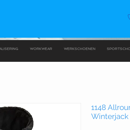
LISERING
WORKWEAR
WERKSCHOENEN
SPORTSCH
1148 Allro
Winterjack