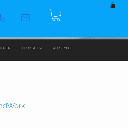
OENEN
CLUBSHOP
AD STYLE
undWork,