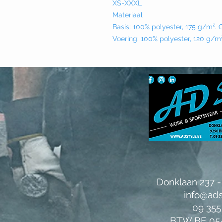
XS-XXXL
Materiaal
Basis: 100% polyester, 175 g/m².
Voering: 100% polyester, 120 g/m
Donklaan 237 -
info@ads
09 355
BTW BE 054