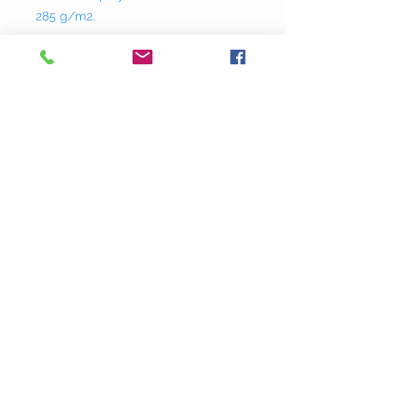
285 g/m2.
Donklaan
237 - 9290
Berlare
info@adstyle.be
09 355 51 31
BTW BE 0542.340.658
Openingsuren
maandag : van 14.00 tot 17.30
dinsdag : 9.00 tot 12.00 en van 14.00
tot 17.30 woensdag :
van 14.00 tot 17.30
do. en vrij. :
9.00 tot 12.00 en van 14.00
tot 17.30