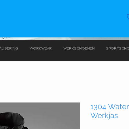
LISERING
WORKWEAR
WERKSCHOENEN
SPORTSCH
1304 Water
Werkjas