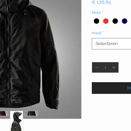
Prijs
€ 176,65
kleur
*
maat
*
Selecteren
Aantal
*
I