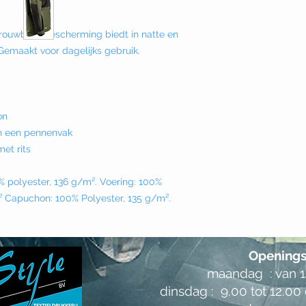
trouwbare bescherming biedt in natte en
emaakt voor dagelijks gebruik.
on
n een pennenvak
et rits
% polyester, 136 g/m². Voering: 100%
 Capuchon: 100% Polyester, 135 g/m².
Openings
maandag : van 14
dinsdag : 9.00 tot 12.00 