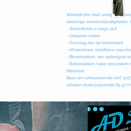
Waterdichte shell werkjas die be
winderige werkomstandigheden. G
- Waterdichte 2-laags stof
- Getapete naden
- Overslag aan de binnenkant
- Afneembare, instelbare capuch
- Binnenzakken: een opbergzak e
- Buitenzakken: twee voorzakken m
Materiaal :
Basis en contrasterende stof: 100
solution-dyed polyamide 65 g/m²