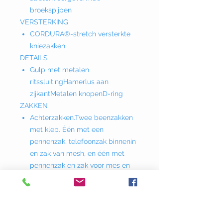
broekspijpen
VERSTERKING
CORDURA®-stretch versterkte
kniezakken
DETAILS
Gulp met metalen
ritssluitingHamerlus aan
zijkantMetalen knopenD-ring
ZAKKEN
Achterzakken.Twee beenzakken
met klep. Één met een
pennenzak, telefoonzak binnenin
en zak van mesh, en één met
pennenzak en zak voor mes en
opening voor een
duimstok.SteekzakkenKniescher
merszakken, top-loading met
klep en klittenbandsluiting.