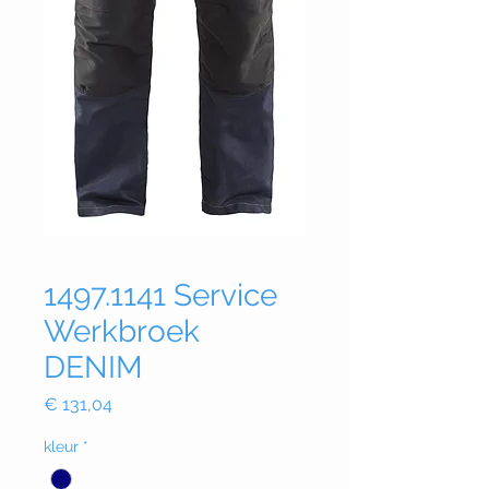
1497.1141 Service
Werkbroek
DENIM
Prijs
€ 131,04
kleur
*