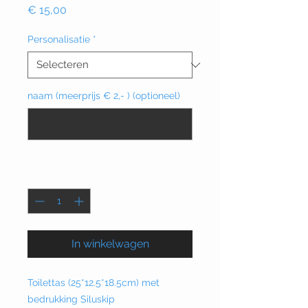
Prijs
€ 15,00
Personalisatie
*
naam (meerprijs € 2,- ) (optioneel)
0/15
Aantal
*
In winkelwagen
Toilettas (25*12.5*18.5cm) met
bedrukking Siluskip