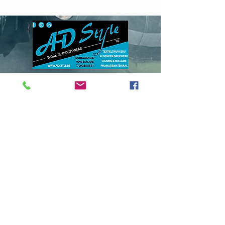
Donklaan
237 - 9290
Berlare
info@adstyle.be
09 355 51 31
BTW BE 0542.340.658
Openingsuren
maandag : van 14.00 tot 17.30
dinsdag : 9.00 tot 12.00 en van 14.00
tot 17.30 woensdag :
van 14.00 tot 17.30
do. en vrij. :
9.00 tot 12.00 en van 14.00
tot 17.30
Gesloten
op zaterdag, zondag en feestdagen