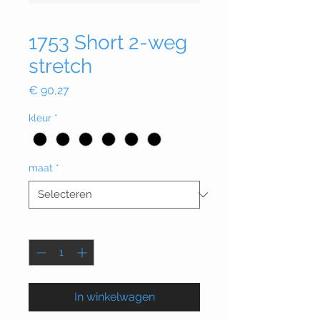
1753 Short 2-weg
stretch
Prijs
€ 90,27
kleur
*
maat
*
Aantal
*
In winkelwagen