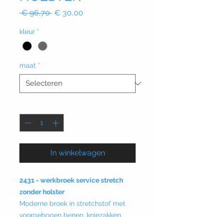
Normale
Verkoopprijs
 € 96,70 
€ 30,00
prijs
kleur
*
maat
*
Aantal
*
In winkelwagen
2431 - werkbroek service stretch
zonder holster
Moderne broek in stretchstof met
voorgebogen benen, kniezakken