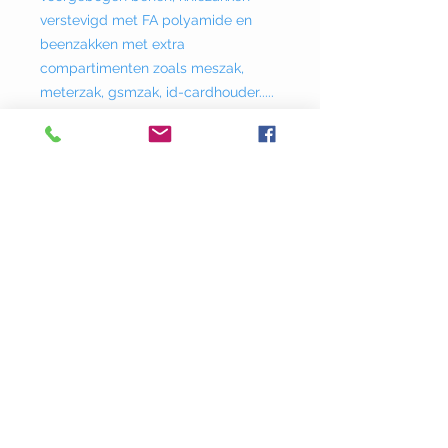
verstevigd met FA polyamide en
beenzakken met extra
compartimenten zoals meszak,
meterzak, gsmzak, id-cardhouder.....
Wasbaar op 85°C.
Donklaan
237 - 9290
Berlare
info@adstyle.be
09 355 51 31
BTW BE 0542.340.658
Openingsuren
maandag : van 14.00 tot 17.30
dinsdag : 9.00 tot 12.00 en van 14.00