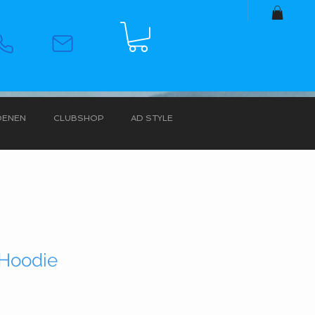
OENEN
CLUBSHOP
AD STYLE
 Hoodie
erkoopprijs