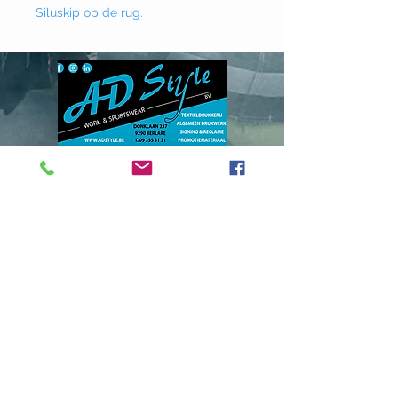
Siluskip op de rug.
Donklaan
237 - 9290
Berlare
info@adstyle.be
09 355 51 31
BTW BE 0542.340.658
Openingsuren
maandag : van 14.00 tot 17.30
dinsdag : 9.00 tot 12.00 en van 14.00
tot 17.30 woensdag :
van 14.00 tot 17.30
do. en vrij. :
9.00 tot 12.00 en van 14.00
tot 17.30