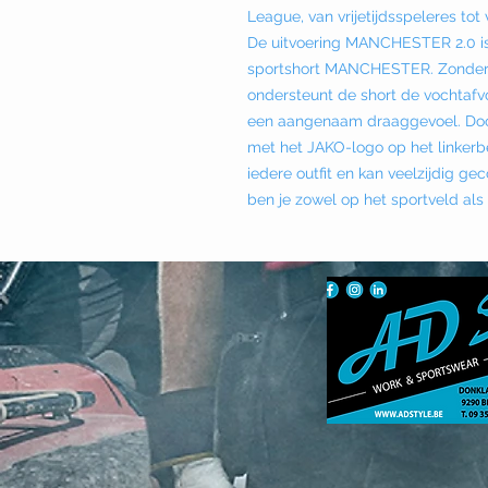
League, van vrijetijdsspeleres tot 
De uitvoering MANCHESTER 2.0 is 
sportshort MANCHESTER. Zonder b
ondersteunt de short de vochtafv
een aangenaam draaggevoel. Door
met het JAKO-logo op het linker
iedere outfit en kan veelzijdig g
ben je zowel op het sportveld als t