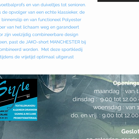
voetbalprofs en van duiveltjes tot senioren.
de opvolger van een echte klassieker, de
innenslip en van functioneel Polyester
oer van het lichaam weg en garandeert
 zijn veelzijdig combineerbare design
been, past de JAKO-short MANCHESTER bij
ecombineerd worden. Met deze sportkledij
ijdens de vrijetijd optimaal uitgerust
Openings
maandag : van 14
dinsdag : 9.00 tot 12.00 
woensdag :
van 1
do. en vrij. :
9.00 tot 12.00
Geslo