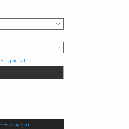
75) (optioneel)
0/15
n winkelwagen