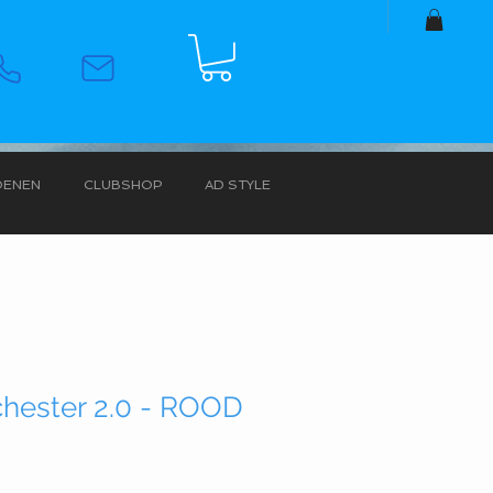
OENEN
CLUBSHOP
AD STYLE
hester 2.0 - ROOD