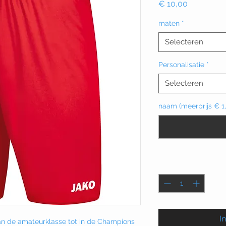
Prijs
€ 10,00
maten
*
Selecteren
Personalisatie
*
Selecteren
naam (meerprijs € 1,
Aantal
*
I
an de amateurklasse tot in de Champions