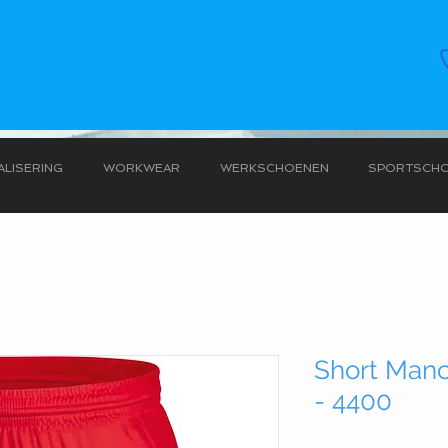
LISERING
WORKWEAR
WERKSCHOENEN
SPORTSCH
Short Manc
- 4400