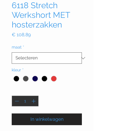
6118 Stretch
Werkshort MET
hosterzakken
Prijs
€ 108,89
maat
*
kleur
*
Aantal
*
In winkelwagen