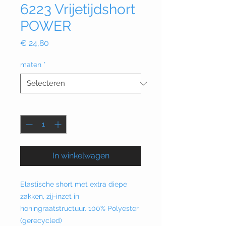
6223 Vrijetijdshort
POWER
Prijs
€ 24,80
maten
*
Aantal
*
In winkelwagen
Elastische short met extra diepe
zakken, zij-inzet in
honingraatstructuur. 100% Polyester
(gerecycled)