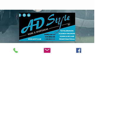
Donklaan
237 - 9290
Berlare
info@adstyle.be
09 355 51 31
BTW BE 0542.340.658
Openingsuren
maandag : van 14.00 tot 17.30
dinsdag : 9.00 tot 12.00 en van 14.00
tot 17.30 woensdag :
van 14.00 tot 17.30
do. en vrij. :
9.00 tot 12.00 en van 14.00
tot 17.30
Gesloten
op zaterdag, zondag en feestdagen