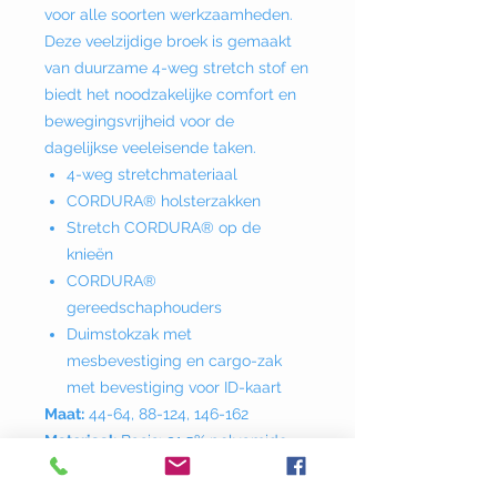
voor alle soorten werkzaamheden.
Deze veelzijdige broek is gemaakt
van duurzame 4-weg stretch stof en
biedt het noodzakelijke comfort en
bewegingsvrijheid voor de
dagelijkse veeleisende taken.
4-weg stretchmateriaal
CORDURA® holsterzakken
Stretch CORDURA® op de
knieën
CORDURA®
gereedschaphouders
Duimstokzak met
mesbevestiging en cargo-zak
met bevestiging voor ID-kaart
Maat:
44-64, 88-124, 146-162
Materiaal:
Basis: 91,5% polyamide,
8,5% elastaan, 250 g/m².
Versterking: 100% polyester