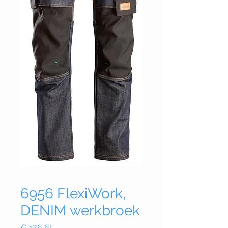
6956 FlexiWork,
DENIM werkbroek
Prijs
€ 176,65