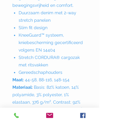
bewegingsvrijheid en comfort.
Duurzaam denim met 2-way
stretch panelen
Slim fit design
KneeGuard™ systeem,
kniebescherming gecertificeerd
volgens EN 14404
Stretch CORDURA® cargozak
met ritsvakken
Gereedschaphouders
Maat:
44-58, 88-116, 148-154
Materiaal:
Basis: 82% katoen, 14%
polyamide, 3% polyester, 1%
elastaan, 376 g/m². Contrast: 92%
polyamide, 8% elastaan, 250 g/m².
Versterking 1: 100% polyamide
CORDURA®, 205 g/m². Versterking
2: 100% polyester CORDURA® 320