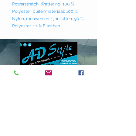
Powerstretch. Wattering: 100 %
Polyester, buitenmateriaal: 100 %
Nylon, mouwen en zij-inzetten: 90 %
Polyester, 10 % Elasthan.
Donklaan
237 - 9290
Berlare
info@adstyle.be
09 355 51 31
BTW BE 0542.340.658
Openingsuren
maandag : van 14.00 tot 17.30
dinsdag : 9.00 tot 12.00 en van 14.00
tot 17.30 woensdag :
van 14.00 tot 17.30