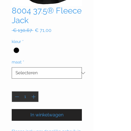
8004 37.5® Fleece
Jack
Normale
Verkoopprijs
 € 130,67 
€ 71,00
prijs
kleur
*
maat
*
Aantal
*
In winkelwagen