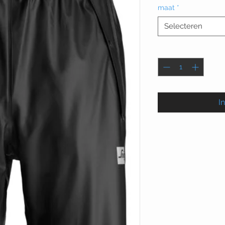
maat
*
Selecteren
Aantal
*
I