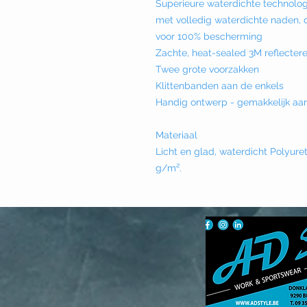
Superieure waterdichte technolo
met volledig waterdichte naden,
voor 100% bescherming
Zachte, heat-sealed 3M reflecter
Twee grote voorzakken
Klittenbanden aan de enkels
Handig ontwerp - gemakkelijk aan
Materiaal
Licht en glad, waterdicht Polyure
g/m².