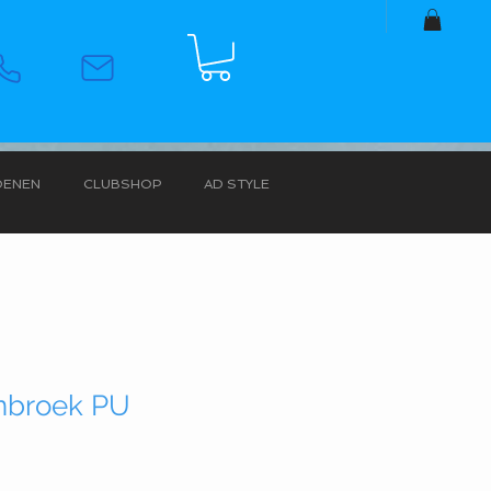
OENEN
CLUBSHOP
AD STYLE
nbroek PU