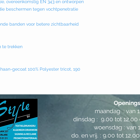
gie, overeenkomstig EN 343 en ontworpen
 die beschermen tegen vochtpenetratie
ende banden voor betere zichtbaarheid
 te trekken
thaan-gecoat 100% Polyester tricot, 190
Openings
maandag : van 14
dinsdag : 9.00 tot 12.00 
woensdag :
van 1
do. en vrij. :
9.00 tot 12.00