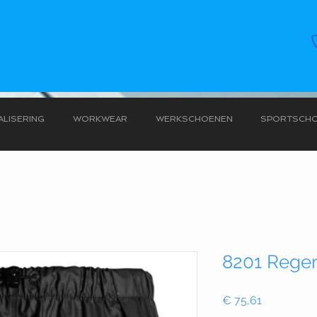
LISERING
WORKWEAR
WERKSCHOENEN
SPORTSCH
8201 Rege
Prijs
€ 75,61