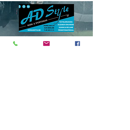
Donklaan
237 - 9290
Berlare
info@adstyle.be
09 355 51 31
BTW BE 0542.340.658
Openingsuren
maandag : van 14.00 tot 17.30
dinsdag : 9.00 tot 12.00 en van 14.00
tot 17.30 woensdag :
van 14.00 tot 17.30
do. en vrij. :
9.00 tot 12.00 en van 14.00
tot 17.30
Gesloten
op zaterdag, zondag en feestdagen
verlof: van 13/07 tem 24/07