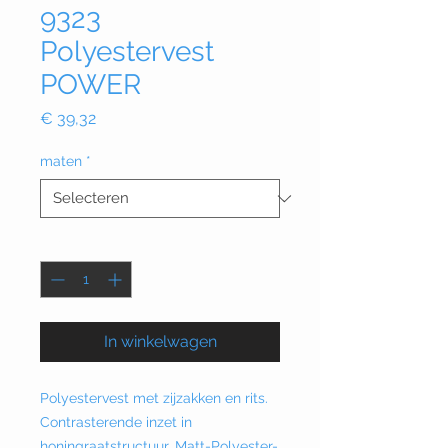
9323
Polyestervest
POWER
Prijs
€ 39,32
maten
*
Aantal
*
In winkelwagen
Polyestervest met zijzakken en rits.
Contrasterende inzet in
honingraatstructuur. Matt-Polyester-