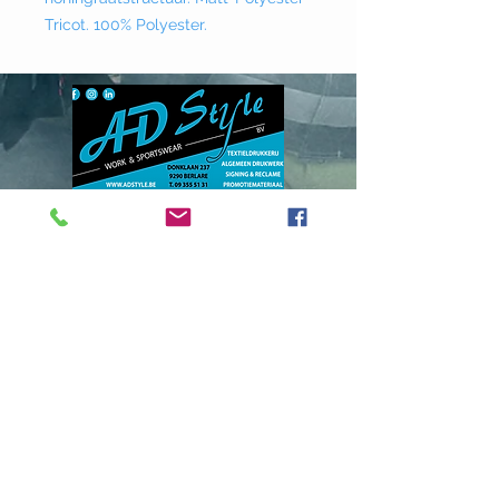
Tricot. 100% Polyester.
Donklaan
237 - 9290
Berlare
info@adstyle.be
09 355 51 31
BTW BE 0542.340.658
Openingsuren
maandag : van 14.00 tot 17.30
dinsdag : 9.00 tot 12.00 en van 14.00
tot 17.30 woensdag :
van 14.00 tot 17.30
do. en vrij. :
9.00 tot 12.00 en van 14.00
tot 17.30