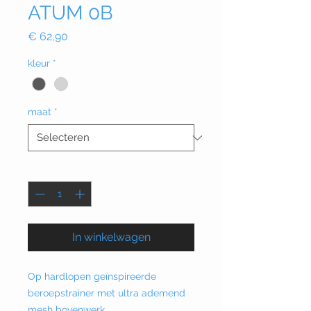
ATUM 0B
Prijs
€ 62,90
kleur
*
maat
*
Aantal
*
In winkelwagen
Op hardlopen geïnspireerde
beroepstrainer met ultra ademend
mesh bovenwerk.