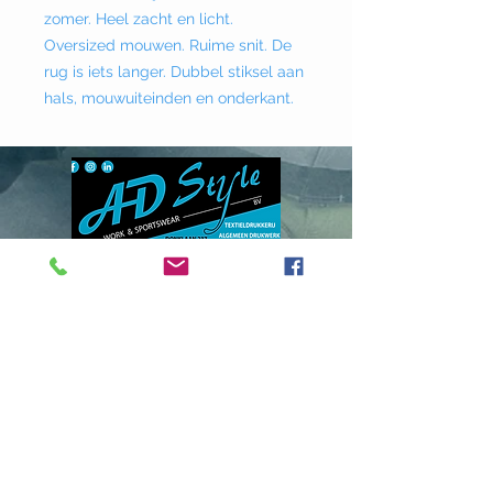
zomer. Heel zacht en licht.
Oversized mouwen. Ruime snit. De
rug is iets langer. Dubbel stiksel aan
hals, mouwuiteinden en onderkant.
Donklaan
237 - 9290
Berlare
info@adstyle.be
09 355 51 31
BTW BE 0542.340.658
Openingsuren
maandag : van 14.00 tot 17.30
dinsdag : 9.00 tot 12.00 en van 14.00
tot 17.30 woensdag :
van 14.00 tot 17.30