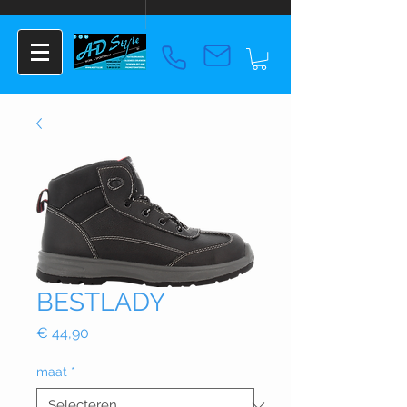
BESTLADY
Prijs
€ 44,90
maat
*