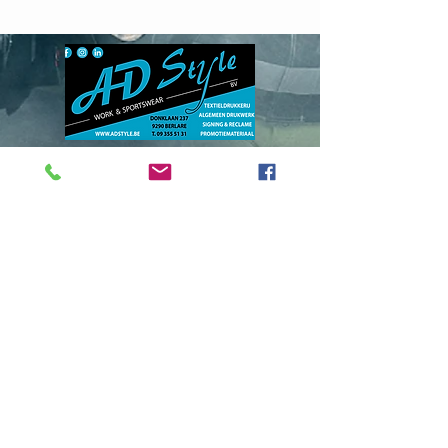
Donklaan
237 - 9290
Berlare
info@adstyle.be
09 355 51 31
BTW BE 0542.340.658
Openingsuren
maandag : van 14.00 tot 17.30
dinsdag : 9.00 tot 12.00 en van 14.00
tot 17.30 woensdag :
van 14.00 tot 17.30
do. en vrij. :
9.00 tot 12.00 en van 14.00
tot 17.30
Gesloten
op zaterdag, zondag en feestdagen