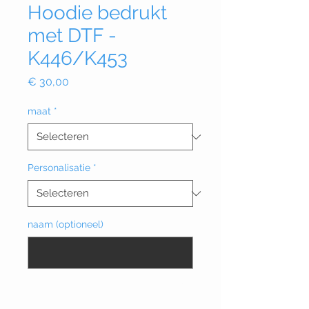
Hoodie bedrukt
met DTF -
K446/K453
Prijs
€ 30,00
maat
*
Personalisatie
*
naam (optioneel)
0/20
Aantal
*