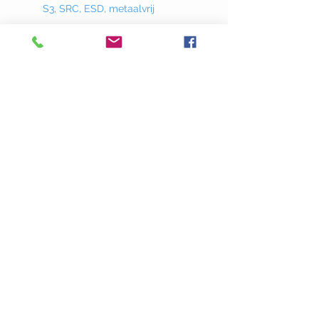
S3, SRC, ESD, metaalvrij
Donklaan
237 - 9290
Berlare
info@adstyle.be
09 355 51 31
BTW BE 0542.340.658
Openingsuren
maandag : van 14.00 tot 17.30
dinsdag : 9.00 tot 12.00 en van 14.00
tot 17.30 woensdag :
van 14.00 tot 17.30
do. en vrij. :
9.00 tot 12.00 en van 14.00
tot 17.30
Gesloten