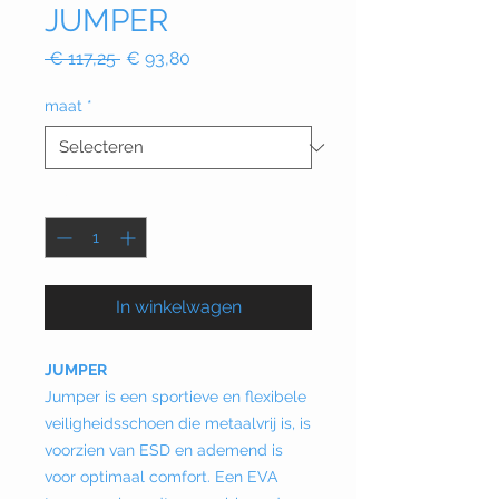
JUMPER
Normale
Verkoopprijs
 € 117,25 
€ 93,80
prijs
maat
*
Aantal
*
In winkelwagen
JUMPER
Jumper is een sportieve en flexibele
veiligheidsschoen die metaalvrij is, is
voorzien van ESD en ademend is
voor optimaal comfort. Een EVA