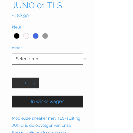
JUNO 01 TLS
Prijs
€ 82,90
kleur
*
maat
*
Aantal
*
In winkelwagen
Modieuze sneaker met TLS-sluiting
JUNO is de opvolger van onze
Kassie veiligheidsschoen en