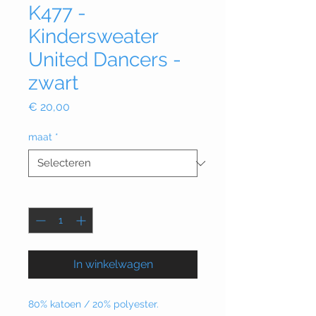
K477 -
Kindersweater
United Dancers -
zwart
Prijs
€ 20,00
maat
*
Aantal
*
In winkelwagen
80% katoen / 20% polyester.