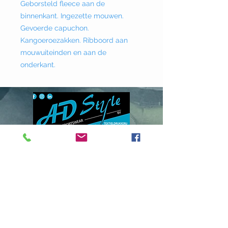
Geborsteld fleece aan de
binnenkant. Ingezette mouwen.
Gevoerde capuchon.
Kangoeroezakken. Ribboord aan
mouwuiteinden en aan de
onderkant.
Donklaan
237 - 9290
Berlare
info@adstyle.be
09 355 51 31
BTW BE 0542.340.658
Openingsuren
maandag : van 14.00 tot 17.30
dinsdag : 9.00 tot 12.00 en van 14.00