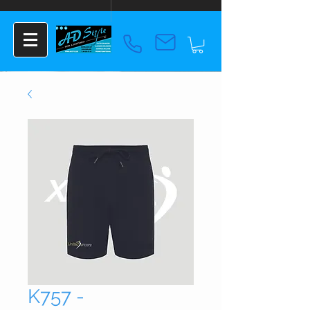
K757 -