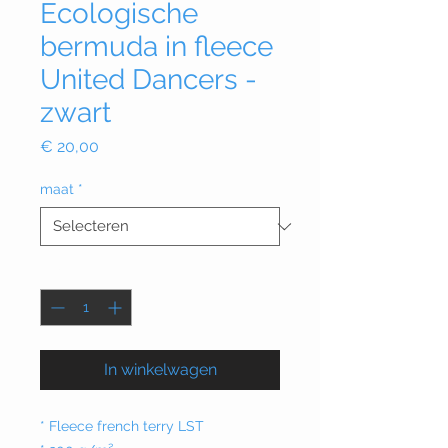
Ecologische
bermuda in fleece
United Dancers -
zwart
Prijs
€ 20,00
maat
*
Aantal
*
In winkelwagen
* Fleece french terry LST