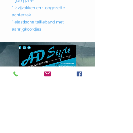
* 300 g/m²
* 2 zijzakken en 1 opgezette
achterzak
* elastische tailleband met
aanrijgkoordjes
Donklaan
237 - 9290
Berlare
info@adstyle.be
09 355 51 31
BTW BE 0542.340.658
Openingsuren
maandag : van 14.00 tot 17.30
dinsdag : 9.00 tot 12.00 en van 14.00
tot 17.30 woensdag :
van 14.00 tot 17.30