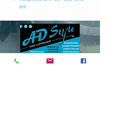
WR
Donklaan
237 - 9290
Berlare
info@adstyle.be
09 355 51 31
BTW BE 0542.340.658
Openingsuren
maandag : van 14.00 tot 17.30
dinsdag : 9.00 tot 12.00 en van 14.00
tot 17.30 woensdag :
van 14.00 tot 17.30
do. en vrij. :
9.00 tot 12.00 en van 14.00
tot 17.30