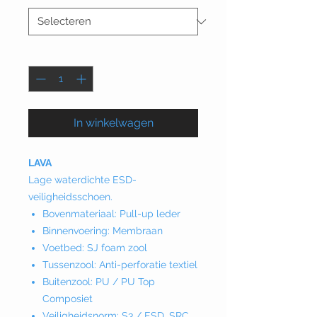
Aantal
*
In winkelwagen
LAVA
Lage waterdichte ESD-
veiligheidsschoen.
Bovenmateriaal: Pull-up leder
Binnenvoering: Membraan
Voetbed: SJ foam zool
Tussenzool: Anti-perforatie textiel
Buitenzool: PU / PU Top
Composiet
Veiligheidsnorm: S3 / ESD, SRC,