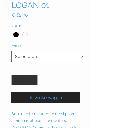
LOGAN 01
Prijs
€ 62,90
kleur
*
maat
*
Aantal
*
In winkelwagen
Superlichte en ademende slip-on
schoen met elastische veters.
De LOGAN O1 werkschoenen bieden