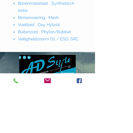
Bovenmateriaal : Synthetisch
leder
Binnenvoering : Mesh
Voetbed : Oxy Hybrid
Buitenzool : Phylon/Rubber
Veiligheidsnorm O1 / ESD, SRC
Donklaan
237 - 9290
Berlare
info@adstyle.be
09 355 51 31
BTW BE 0542.340.658
Openingsuren
maandag : van 14.00 tot 17.30