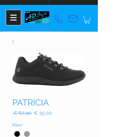
PATRICIA
Normale
Verkoopprijs
 € 67,90 
€ 35,00
prijs
kleur
*