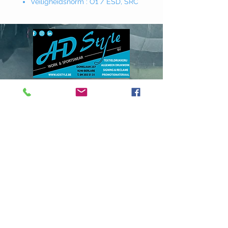
Veiligheidsnorm : O1 / ESD, SRC
Donklaan
237 - 9290
Berlare
info@adstyle.be
09 355 51 31
BTW BE 0542.340.658
Openingsuren
maandag : van 14.00 tot 17.30
dinsdag : 9.00 tot 12.00 en van 14.00
tot 17.30 woensdag :
van 14.00 tot 17.30
do. en vrij. :
9.00 tot 12.00 en van 14.00
tot 17.30
Gesloten