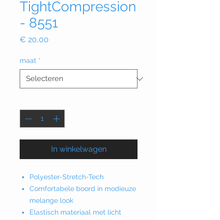
TightCompression
- 8551
Prijs
€ 20,00
maat
*
Aantal
*
In winkelwagen
Polyester-Stretch-Tech
Comfortabele boord in modieuze
melange look
Elastisch materiaal met licht