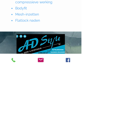
compressieve werking
Bodyfit
Mesh-inzetten
Flatlock naden
Donklaan
237 - 9290
Berlare
info@adstyle.be
09 355 51 31
BTW BE 0542.340.658
Openingsuren
maandag : van 14.00 tot 17.30
dinsdag : 9.00 tot 12.00 en van 14.00
tot 17.30 woensdag :
van 14.00 tot 17.30
do. en vrij. :
9.00 tot 12.00 en van 14.00