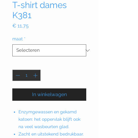
T-shirt dames
K381
Prijs
€ 11,75
maat
*
Aantal
*
In winkelwagen
Enzymgewassen en gekamd
katoen: het oppervlak blijft ook
na veel wasbeurten glad.
Zacht en uitstekend bedrukbaar.