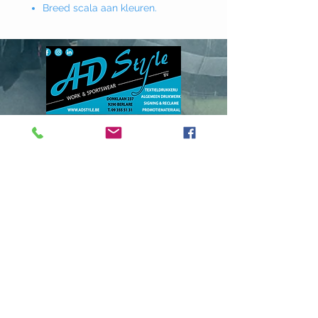
Breed scala aan kleuren.
Donklaan
237 - 9290
Berlare
info@adstyle.be
09 355 51 31
BTW BE 0542.340.658
Openingsuren
maandag : van 14.00 tot 17.30
dinsdag : 9.00 tot 12.00 en van 14.00
tot 17.30 woensdag :
van 14.00 tot 17.30
do. en vrij. :
9.00 tot 12.00 en van 14.00
tot 17.30
Gesloten