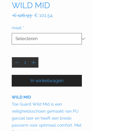
WILD MID
Normale
Verkoopprijs
 € 126,93 
€ 101,54
prijs
maat
*
Aantal
*
In winkelwagen
WILD MID
Toe Guard Wild Mid is een
veiligheidsschoen gemaakt van PU
gecoat leer en heeft een brede
pasvorm voor optimaal comfort. Met