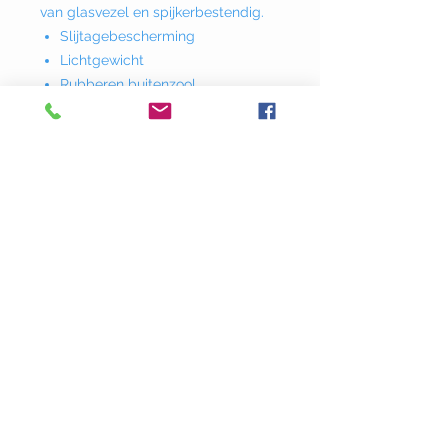
van glasvezel en spijkerbestendig.
Slijtagebescherming
Lichtgewicht
Rubberen buitenzool
Donklaan
237 - 9290
Berlare
info@adstyle.be
09 355 51 31
BTW BE 0542.340.658
Openingsuren
maandag : van 14.00 tot 17.30
dinsdag : 9.00 tot 12.00 en van 14.00
tot 17.30 woensdag :
van 14.00 tot 17.30