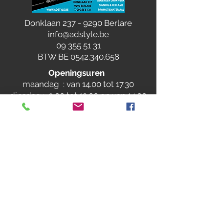
Donklaan
237 - 9290
Berlare
info@adstyle.be
09 355 51 31
BTW BE 0542.340.658
Openingsuren
maandag : van 14.00 tot 17.30
dinsdag : 9.00 tot 12.00 en van 14.00
tot 17.30 woensdag :
van 14.00 tot 17.30
do. en vrij. :
9.00 tot 12.00 en van 14.00
tot 17.30
Gesloten
op zaterdag, zondag en feestdagen
verlof: van 13/07 tem 24/07